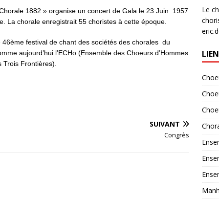
e
Le ch
Chorale 1882 » organise un concert de Gala le 23 Juin 1957
chori
. La chorale enregistrait 55 choristes à cette époque.
eric.
e 46ème festival de chant des sociétés des chorales du
LIE
nomme aujourd’hui l’ECHo (Ensemble des Choeurs d’Hommes
 Trois Frontières).
Choeu
Choe
Choe
SUIVANT
Chora
Congrès
Ensem
Ensem
Ensem
Manha