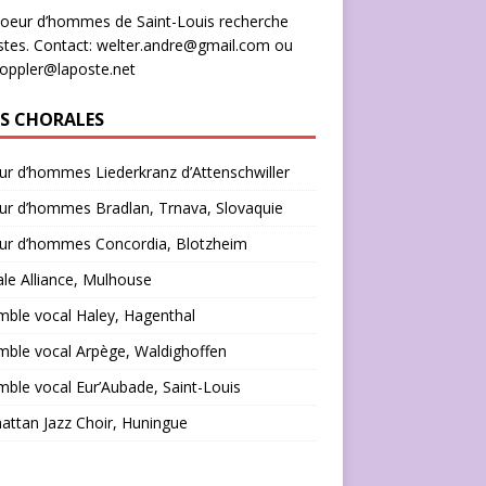
oeur d’hommes de Saint-Louis recherche
stes. Contact: welter.andre@gmail.com ou
doppler@laposte.net
NS CHORALES
r d’hommes Liederkranz d’Attenschwiller
ur d’hommes Bradlan, Trnava, Slovaquie
ur d’hommes Concordia, Blotzheim
le Alliance, Mulhouse
ble vocal Haley, Hagenthal
ble vocal Arpège, Waldighoffen
ble vocal Eur’Aubade, Saint-Louis
ttan Jazz Choir, Huningue