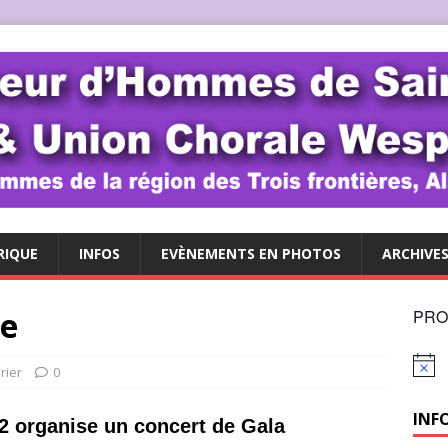
RIQUE
INFOS
EVÈNEMENTS EN PHOTOS
ARCHIVE
re
PRO
N
rier
0
o
t
INF
i
2 organise un concert de Gala
c