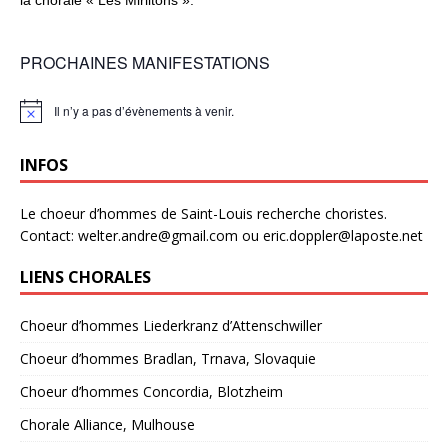
la chorale « Les Mirlitons ».
PROCHAINES MANIFESTATIONS
Il n’y a pas d’évènements à venir.
N
o
t
INFOS
i
c
e
Le choeur d’hommes de Saint-Louis recherche choristes.
Contact: welter.andre@gmail.com ou eric.doppler@laposte.net
LIENS CHORALES
Choeur d’hommes Liederkranz d’Attenschwiller
Choeur d’hommes Bradlan, Trnava, Slovaquie
Choeur d’hommes Concordia, Blotzheim
Chorale Alliance, Mulhouse