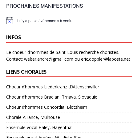
PROCHAINES MANIFESTATIONS
Il n’y a pas d’évènements à venir.
N
o
t
INFOS
i
c
e
Le choeur d’hommes de Saint-Louis recherche choristes.
Contact: welter.andre@gmail.com ou eric.doppler@laposte.net
LIENS CHORALES
Choeur d’hommes Liederkranz d’Attenschwiller
Choeur d’hommes Bradlan, Trnava, Slovaquie
Choeur d’hommes Concordia, Blotzheim
Chorale Alliance, Mulhouse
Ensemble vocal Haley, Hagenthal
Ensemble vocal Arpège, Waldighoffen