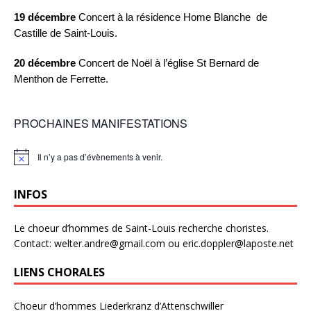
19 décembre
Concert à la résidence Home Blanche de
Castille de Saint-Louis.
20 décembre
Concert de Noël à l’église St Bernard de
Menthon de Ferrette.
PROCHAINES MANIFESTATIONS
Il n’y a pas d’évènements à venir.
N
o
t
INFOS
i
c
e
Le choeur d’hommes de Saint-Louis recherche choristes.
Contact: welter.andre@gmail.com ou eric.doppler@laposte.net
LIENS CHORALES
Choeur d’hommes Liederkranz d’Attenschwiller