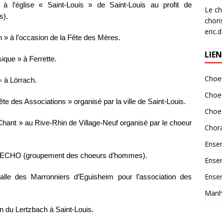
e
l’église « Saint-Louis » de Saint-Louis au profit de
Le ch
s).
chori
eric.
 » à l’occasion de la Fête des Mères.
LIE
sique » à Ferrette.
Choeu
»
à Lörrach.
Choe
ête des Associations » organisé par la ville de Saint-Louis.
Choe
 Chant » au Rive-Rhin de Village-Neuf organisé par le choeur
Chora
Ensem
 l’ECHO (groupement des choeurs d’hommes).
Ensem
Ensem
le des Marronniers d’Eguisheim pour l’association des
Manha
 du Lertzbach à Saint-Louis.