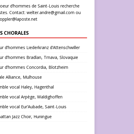
oeur d’hommes de Saint-Louis recherche
stes. Contact: welter.andre@gmail.com ou
doppler@laposte.net
NS CHORALES
r d’hommes Liederkranz d’Attenschwiller
ur d’hommes Bradlan, Trnava, Slovaquie
ur d’hommes Concordia, Blotzheim
le Alliance, Mulhouse
ble vocal Haley, Hagenthal
ble vocal Arpège, Waldighoffen
ble vocal Eur’Aubade, Saint-Louis
ttan Jazz Choir, Huningue