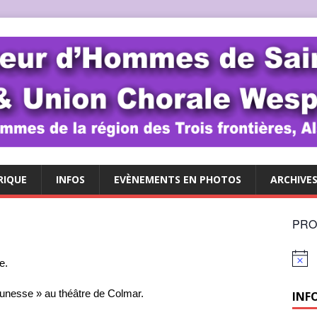
RIQUE
INFOS
EVÈNEMENTS EN PHOTOS
ARCHIVE
PRO
N
e.
o
t
Jeunesse » au théâtre de Colmar.
INF
i
c