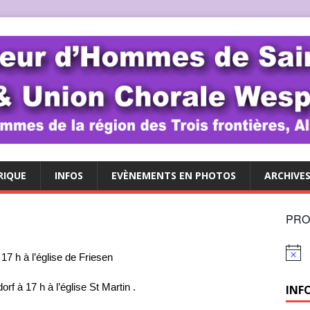
RIQUE
INFOS
EVÈNEMENTS EN PHOTOS
ARCHIVE
PRO
N
17 h à l’église de Friesen
o
t
 à 17 h à l’église St Martin .
INF
i
c