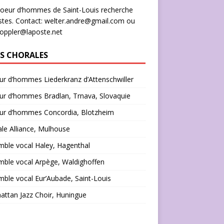
oeur d’hommes de Saint-Louis recherche
stes. Contact: welter.andre@gmail.com ou
doppler@laposte.net
NS CHORALES
r d’hommes Liederkranz d’Attenschwiller
ur d’hommes Bradlan, Trnava, Slovaquie
ur d’hommes Concordia, Blotzheim
le Alliance, Mulhouse
ble vocal Haley, Hagenthal
ble vocal Arpège, Waldighoffen
ble vocal Eur’Aubade, Saint-Louis
ttan Jazz Choir, Huningue