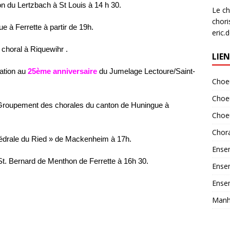
e
n du Lertzbach à St Louis à 14 h 30.
Le ch
chori
ue à Ferrette à partir de 19h.
eric.
 choral à Riquewihr .
LIE
ation au
25ème anniversaire
du Jumelage Lectoure/Saint-
Choeu
Choe
Groupement des chorales du canton de Huningue à
Choe
Chora
hédrale du Ried » de Mackenheim à 17h.
Ensem
 St. Bernard de Menthon de Ferrette à 16h 30.
Ensem
Ensem
Manha