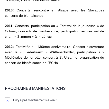
Slovaque, concerts de bienfaisance
2010:
Concerts, rencontre en Alsace avec les Slovaques
concerts de bienfaisance
2011:
Concerts, participation au « Festival de la jeunesse » de
Colmar, concerts de bienfaisance, participation au Festival de
chant « Stimmen » à » Lörrach.
2012:
Festivités du 130ème anniversaire. Concert d’ouverture
avec le « Liederkranz » d’Attenschwiller, participation aux
Médiévales de ferrette, concert à St Ursanne, organisation du
concert de bienfaisance de l’ECHo.
PROCHAINES MANIFESTATIONS
Il n’y a pas d’évènements à venir.
N
o