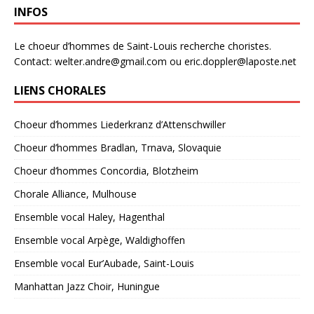
t
INFOS
i
c
e
Le choeur d’hommes de Saint-Louis recherche choristes.
Contact: welter.andre@gmail.com ou eric.doppler@laposte.net
LIENS CHORALES
Choeur d’hommes Liederkranz d’Attenschwiller
Choeur d’hommes Bradlan, Trnava, Slovaquie
Choeur d’hommes Concordia, Blotzheim
Chorale Alliance, Mulhouse
Ensemble vocal Haley, Hagenthal
Ensemble vocal Arpège, Waldighoffen
Ensemble vocal Eur’Aubade, Saint-Louis
Manhattan Jazz Choir, Huningue