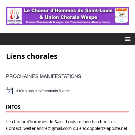
Liens chorales
PROCHAINES MANIFESTATIONS
Il n’y a pas d’évènements à venir.
N
o
t
INFOS
i
c
e
Le choeur d’hommes de Saint-Louis recherche choristes.
Contact: welter.andre@gmail.com ou eric.doppler@laposte.net