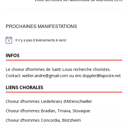
PROCHAINES MANIFESTATIONS
Il n’y a pas d’évènements à venir.
N
o
t
INFOS
i
c
e
Le choeur d’hommes de Saint-Louis recherche choristes.
Contact: welter.andre@gmail.com ou eric.doppler@laposte.net
LIENS CHORALES
Choeur d’hommes Liederkranz d’Attenschwiller
Choeur d’hommes Bradlan, Trnava, Slovaquie
Choeur d’hommes Concordia, Blotzheim