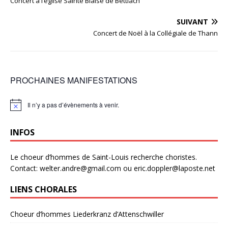
Concert à l’église Sainte Blaise de Bettlach
SUIVANT
Concert de Noël à la Collégiale de Thann
PROCHAINES MANIFESTATIONS
Il n’y a pas d’évènements à venir.
N
o
t
INFOS
i
c
e
Le choeur d’hommes de Saint-Louis recherche choristes.
Contact: welter.andre@gmail.com ou eric.doppler@laposte.net
LIENS CHORALES
Choeur d’hommes Liederkranz d’Attenschwiller