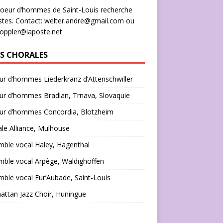
oeur d’hommes de Saint-Louis recherche
stes. Contact: welter.andre@gmail.com ou
doppler@laposte.net
NS CHORALES
r d’hommes Liederkranz d’Attenschwiller
ur d’hommes Bradlan, Trnava, Slovaquie
ur d’hommes Concordia, Blotzheim
le Alliance, Mulhouse
ble vocal Haley, Hagenthal
ble vocal Arpège, Waldighoffen
ble vocal Eur’Aubade, Saint-Louis
ttan Jazz Choir, Huningue