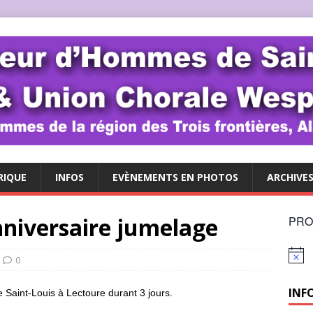
RIQUE
INFOS
EVÈNEMENTS EN PHOTOS
ARCHIVE
niversaire jumelage
PRO
N
0
o
t
INF
i
Saint-Louis à Lectoure durant 3 jours.
c