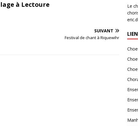
e
lage à Lectoure
Le ch
chori
eric.
SUIVANT
LIE
Festival de chant à Riquewihr
Choeu
Choe
Choe
Chora
Ensem
Ensem
Ensem
Manha