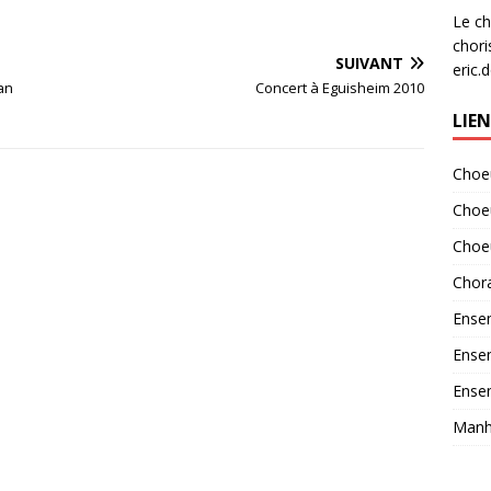
e
Le ch
chori
SUIVANT
eric.
an
Concert à Eguisheim 2010
LIE
Choeu
Choe
Choe
Chora
Ensem
Ensem
Ensem
Manha