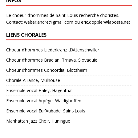
INFOS
i
c
e
Le choeur d’hommes de Saint-Louis recherche choristes.
Contact: welter.andre@gmail.com ou eric.doppler@laposte.net
LIENS CHORALES
Choeur d’hommes Liederkranz d’Attenschwiller
Choeur d’hommes Bradlan, Trnava, Slovaquie
Choeur d’hommes Concordia, Blotzheim
Chorale Alliance, Mulhouse
Ensemble vocal Haley, Hagenthal
Ensemble vocal Arpège, Waldighoffen
Ensemble vocal Eur’Aubade, Saint-Louis
Manhattan Jazz Choir, Huningue